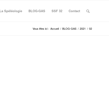
La Spéléologie
BLOG-GAS
SSF 32
Contact
Vous êtes ici :
Accueil
/
BLOG-GAS
/
2021
/
02