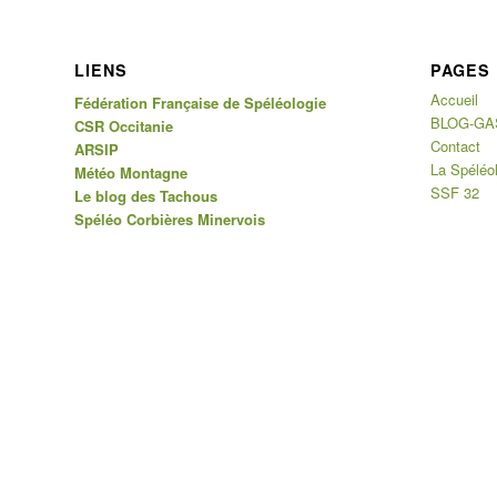
LIENS
PAGES
Accueil
Fédération Française de Spéléologie
BLOG-GA
CSR Occitanie
Contact
ARSIP
La Spéléo
Météo Montagne
SSF 32
Le blog des Tachous
Spéléo Corbières Minervois