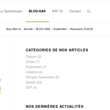
La Spéléologie
BLOG-GAS
SSF 32
Contact
Vous êtes ici :
Accueil
/
BLOG-GAS
/
Exploration
/
Roussario, 6.02.22
CATÉGORIES DE NOS ARTICLES
Canyon
(2)
Divers
(7)
Exploration
(7)
Initiation
(4)
Plongée Souterraine
(5)
Spéléo
(23)
SSF
(3)
NOS DERNIÈRES ACTUALITÉS