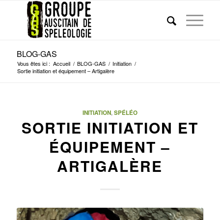
BLOG-GAS
Vous êtes ici :
Accueil
/
BLOG-GAS
/
Initiation
/
Sortie initiation et équipement – Artigalère
INITIATION
,
SPÉLÉO
SORTIE INITIATION ET
ÉQUIPEMENT –
ARTIGALÈRE