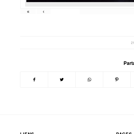
«
‹
2
Part