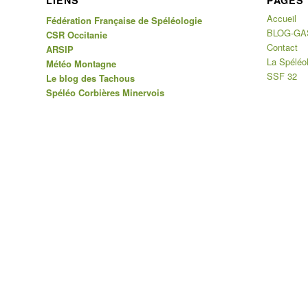
LIENS
PAGES
Accueil
Fédération Française de Spéléologie
BLOG-GA
CSR Occitanie
Contact
ARSIP
La Spéléo
Météo Montagne
SSF 32
Le blog des Tachous
Spéléo Corbières Minervois