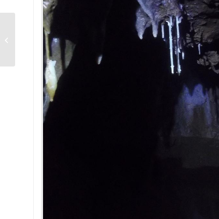
L’igue Olivier, les doigts
dans l’nez