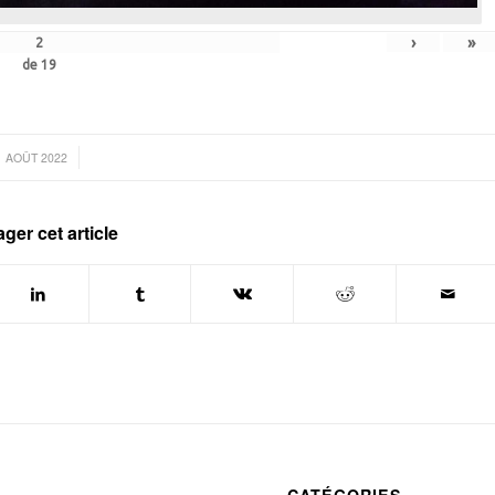
›
»
de
19
/
1 AOÛT 2022
ager cet article