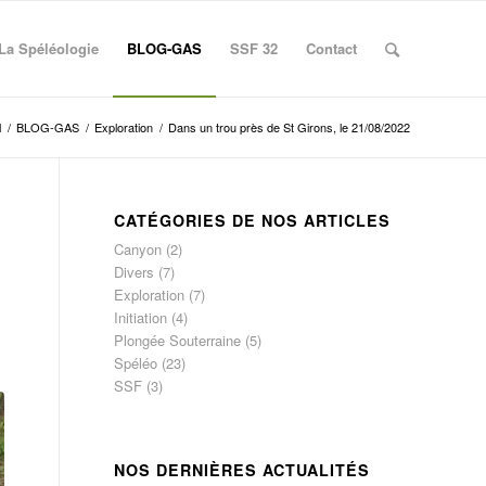
La Spéléologie
BLOG-GAS
SSF 32
Contact
l
/
BLOG-GAS
/
Exploration
/
Dans un trou près de St Girons, le 21/08/2022
CATÉGORIES DE NOS ARTICLES
Canyon
(2)
Divers
(7)
Exploration
(7)
Initiation
(4)
Plongée Souterraine
(5)
Spéléo
(23)
SSF
(3)
NOS DERNIÈRES ACTUALITÉS