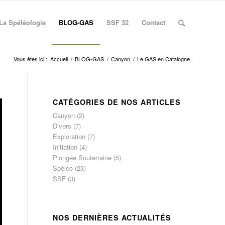
La Spéléologie
BLOG-GAS
SSF 32
Contact
Vous êtes ici :
Accueil
/
BLOG-GAS
/
Canyon
/
Le GAS en Catalogne
CATÉGORIES DE NOS ARTICLES
Canyon
(2)
Divers
(7)
Exploration
(7)
Initiation
(4)
Plongée Souterraine
(5)
Spéléo
(23)
SSF
(3)
NOS DERNIÈRES ACTUALITÉS