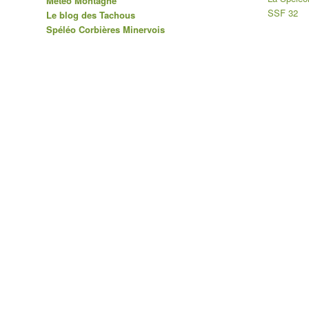
Météo Montagne
SSF 32
Le blog des Tachous
Spéléo Corbières Minervois