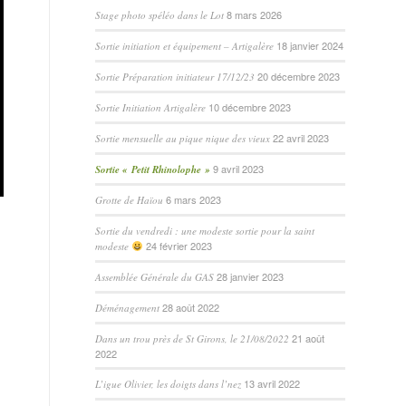
8 mars 2026
Stage photo spéléo dans le Lot
18 janvier 2024
Sortie initiation et équipement – Artigalère
20 décembre 2023
Sortie Préparation initiateur 17/12/23
10 décembre 2023
Sortie Initiation Artigalère
22 avril 2023
Sortie mensuelle au pique nique des vieux
9 avril 2023
Sortie « Petit Rhinolophe »
6 mars 2023
Grotte de Haïou
Sortie du vendredi : une modeste sortie pour la saint
24 février 2023
modeste
28 janvier 2023
Assemblée Générale du GAS
28 août 2022
Déménagement
21 août
Dans un trou près de St Girons, le 21/08/2022
2022
13 avril 2022
L’igue Olivier, les doigts dans l’nez